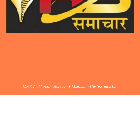
@2017 - All Right Reserved. Maintained by hssamachar