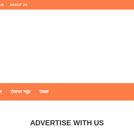
US
ABOUT US
ष
रोजगार न्यूज़
रोचक
ADVERTISE WITH US