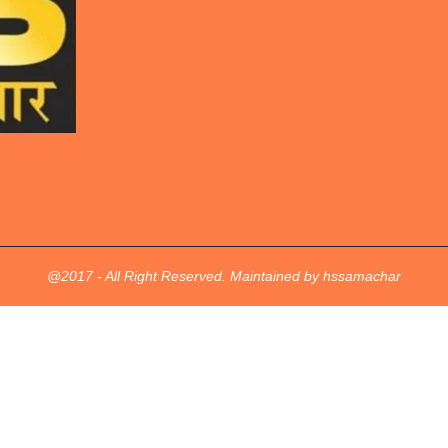
@2017 - All Right Reserved. Maintained by hssamachar