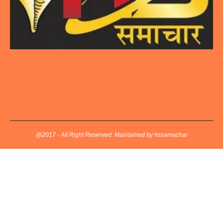
@2017 - All Right Reserved. Maintained by hssamachar