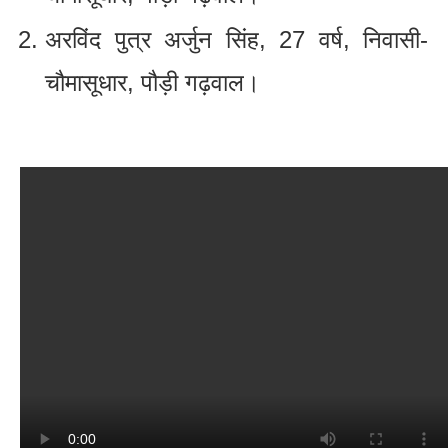
अरविंद पुत्र अर्जुन सिंह, 27 वर्ष, निवासी-
चौमासूधार, पौड़ी गढ़वाल।