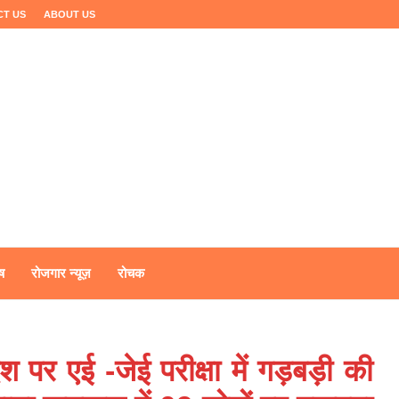
CT US
ABOUT US
ष
रोजगार न्यूज़
रोचक
 पर एई -जेई परीक्षा में गड़बड़ी की