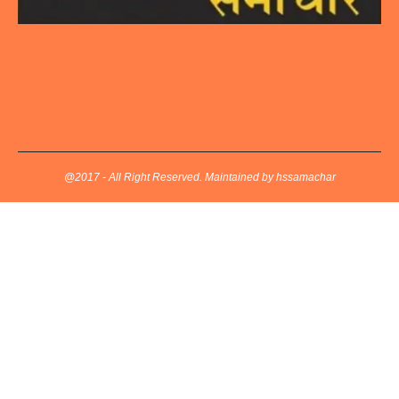
@2017 - All Right Reserved. Maintained by hssamachar