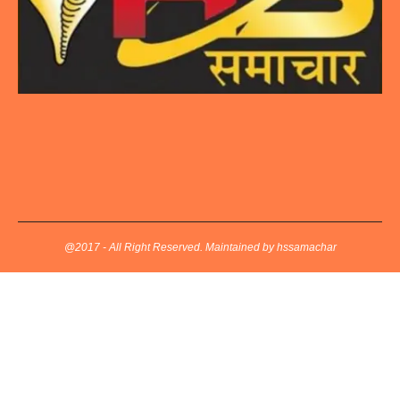
@2017 - All Right Reserved. Maintained by hssamachar