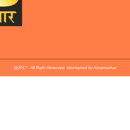
@2017 - All Right Reserved. Maintained by hssamachar