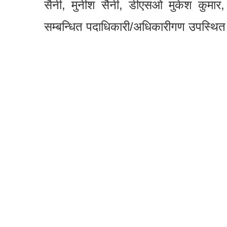
सैनी, मुनीश सैनी, डीएसओ मुकेश कुमार
सम्बन्धित पदाधिकारी/अधिकारीगण उपस्थि