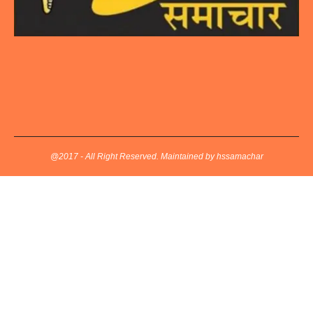
@2017 - All Right Reserved. Maintained by hssamachar