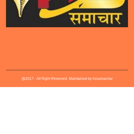
@2017 - All Right Reserved. Maintained by hssamachar